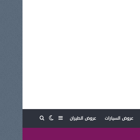
بحث عن
إضافة عمود جانبي
الوضع المظلم
عروض السيارات
عروض الطيران