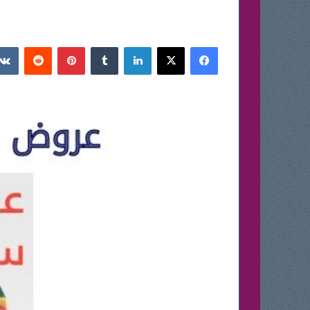
فيسبوك
‫X
لينكدإن
بينتيريست