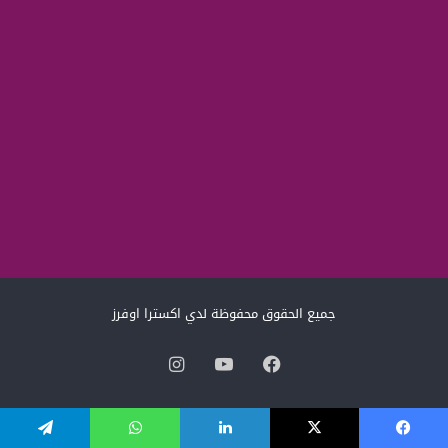
جميع الحقوق محفوظة لدي اكسترا اوفرز
فيسبوك
‫YouTube
انستقرام
يسبوك
‫X
لينكدإن
واتساب
تيلقرام