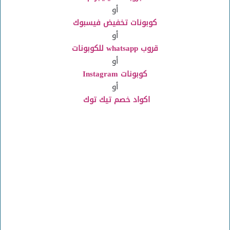
أو
كوبونات تخفيض فيسبوك
أو
قروب whatsapp للكوبونات
أو
كوبونات Instagram
أو
اكواد خصم تيك توك