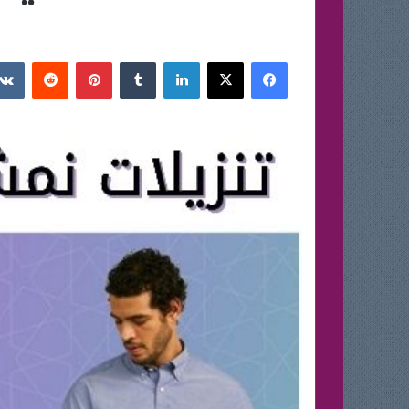
فيسبوك
‫X
لينكدإن
بينتيريست