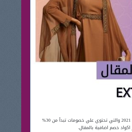
كل ما تحتاجونه الان من الازياء والاحذية ومستلزمات الجمال بامكانكم الحصول عليها من خلال عروض نمشي في العيد 2021 والتي تحتوي علي خصومات تبدأ من 30%