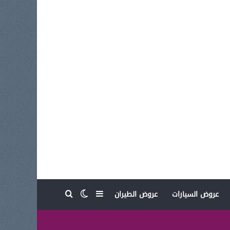
بحث عن
إضافة عمود جانبي
الوضع المظلم
عروض السيارات
عروض الطيران