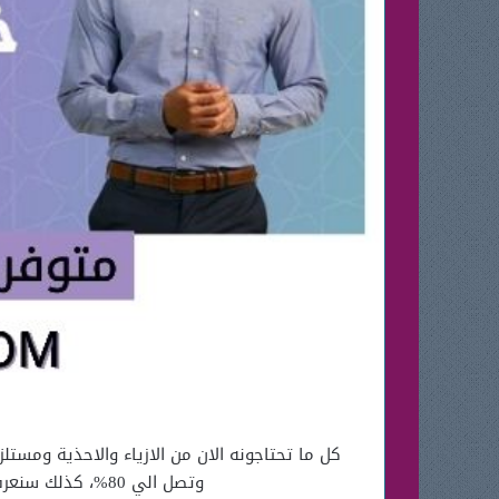
وتصل الي 80%، كذلك سنعرفكم علي شرح طريقة الطلب اون لاين من Namshi + بالاضافة الي توفر اكواد خصم اضافية بالمقال.