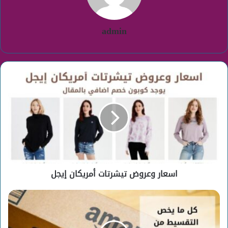
admin
اسعار
وعروض
تيشرتات
أمريكان
إيجل
اسعار وعروض تيشرتات أمريكان إيجل
شرح
طريقة
التقسيط
من