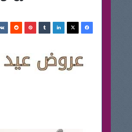
فيسبوك
‫X
لينكدإن
بينتيريست