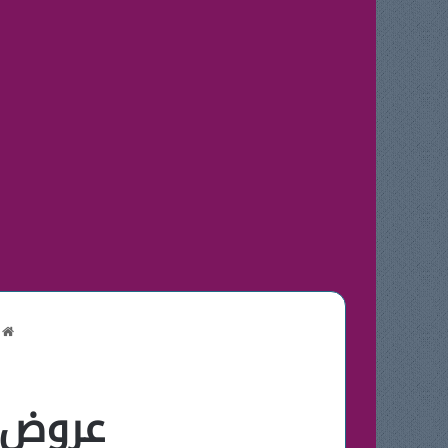
ا
عروض عيد ا