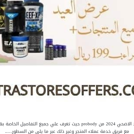
إحتفل بعيد الأضحي المبارك مع أقوي عروض عيد الاضحي 2024 من probody حي
مع فريق خدمة عملاء المتجر وغير ذلك عبر ما يلي من السطور…..