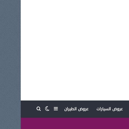
بحث عن
إضافة عمود جانبي
الوضع المظلم
عروض السيارات
عروض الطيران