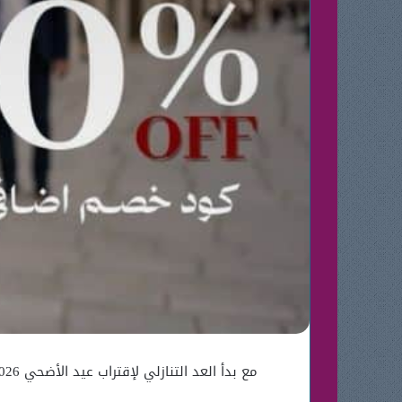
مع بدأ العد التنازلي لإقتراب عيد الأضحي 2026 ، تبدأ العديد من العلامات التجارية الفاخرة في السعودية بإطلاق تخفيضات قوية على الساعات و الإكسسوارات .