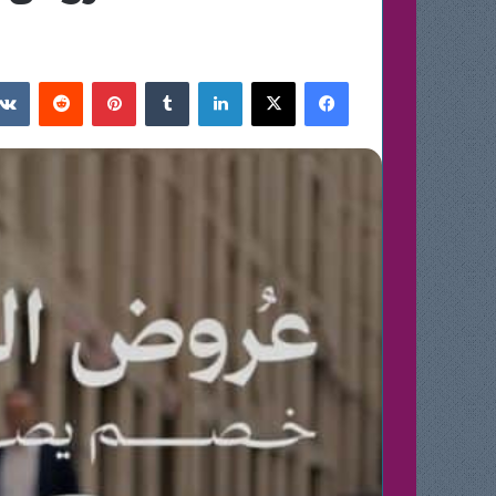
فيسبوك
‫X
لينكدإن
بينتيريست