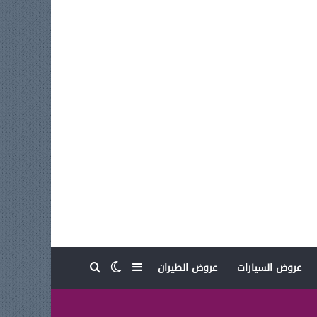
بحث عن
إضافة عمود جانبي
الوضع المظلم
عروض السيارات
عروض الطيران