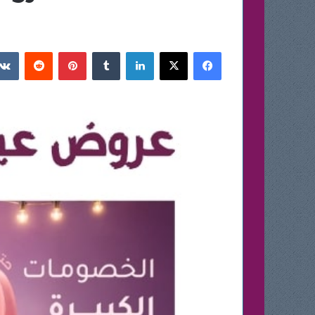
فيسبوك
‫X
لينكدإن
بينتيريست