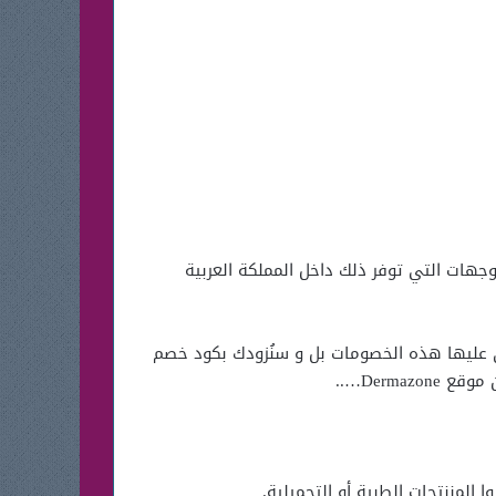
لوجهات التي توفر ذلك داخل المملكة العربية
 الأضحي ديرمازون 2026 و كذلك أيضا الأقسام الساري عليها هذه الخصومات بل و سنُزودك بكود خصم
Derm…..