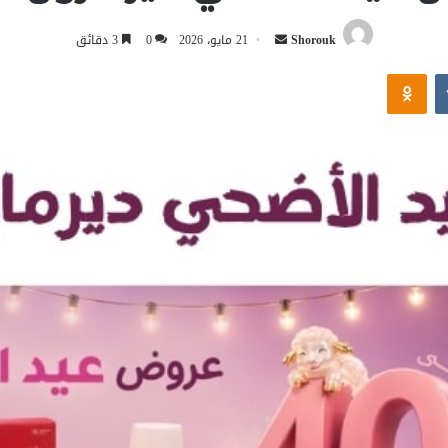
أرسل
Shorouk
21 مايو، 2026
0
3 دقائق
بريدا
Odnoklassniki
إلكترونيا