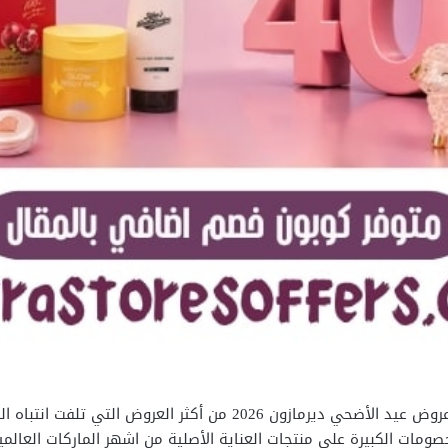
وسط زحمة العيد و كثرة التخفيضات ، تبقي عروض عيد الأضحي ديرمازون 6
صومات الكبيرة على منتجات العناية الأصلية من اشهر الماركات العالمي