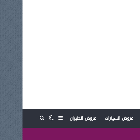
بحث عن
إضافة عمود جانبي
الوضع المظلم
عروض السيارات
عروض الطيران