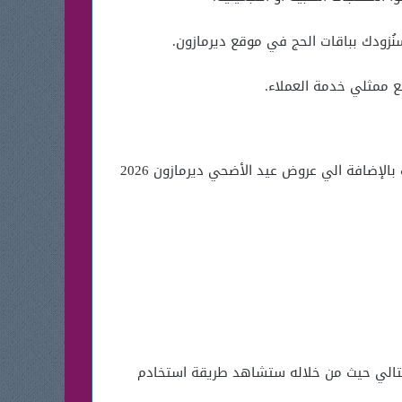
ع ممثلي خدمة العملاء.
حيث سنعرض لك في بداية مقال اليوم كوبونات خصم لموقع ديرمازون لكي تستطيع الحصول على المزيد من التخفيضات بالإضافة الي عروض عيد الأضحي ديرمازون 2026
لتالي حيث من خلاله ستشاهد طريقة استخادم