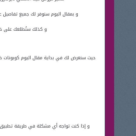
و بمقال اليوم سنوفر لك جميع تفاصيل عروض عيد الأضحي ديرمازون 2026 و أيضا الأقسام
و كذلك سنُطلعك على خطو
و إذا كنت تواجه أي مشكلة في طريقة تطبيق 