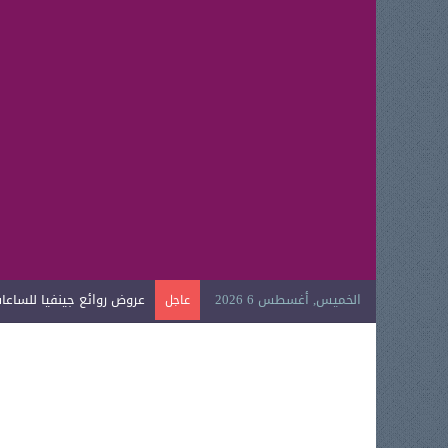
الخميس, أغسطس 6 2026
عروض روائع جينفيا للساعات ا
عاجل