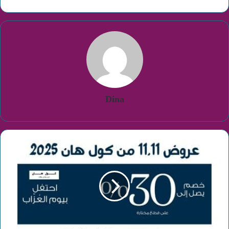
Dina
عروض
11.11
من
كول
هان