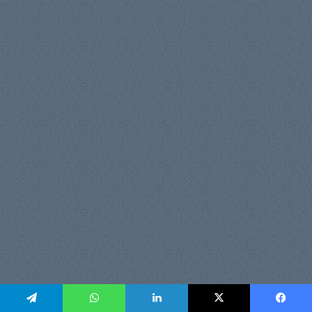
يسبوك
‫X
لينكدإن
واتساب
تيلقرام