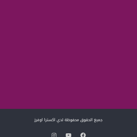
جميع الحقوق محفوظة لدي اكسترا اوفرز
فيسبوك
‫YouTube
انستقرام