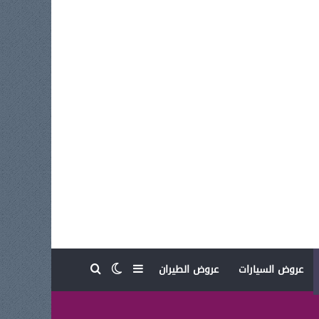
بحث عن
إضافة عمود جانبي
الوضع المظلم
عروض السيارات
عروض الطيران