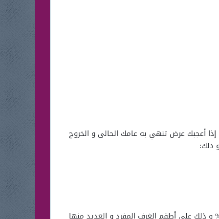
إذا أعجبك عرض تنهي به عامك الحالى و الخروج
 ذلك:
ديد من الخصومات و التخفيضات للإحتفال بنهاية العام و بداية عام جديد و ذلك بخصومات متنوعه و منها خصم 30% و ذلك على أطقم الغرف المفرد و العديد منها