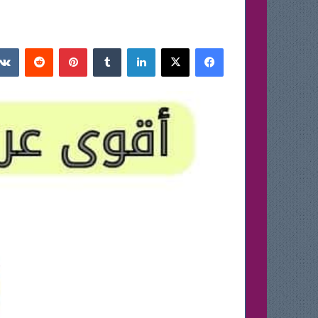
فيسبوك
‫X
لينكدإن
بينتيريست