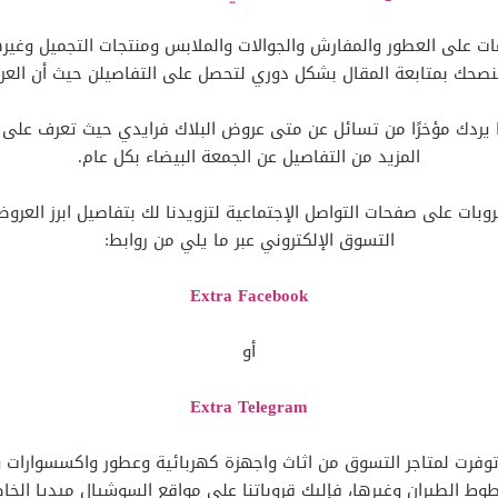
 على العطور والمفارش والجوالات والملابس ومنتجات التجميل وغيره
ننصحك بمتابعة المقال بشكل دوري لتحصل على التفاصيلن حيث أن ال
بة ما يردك مؤخرًا من تسائل عن متى عروض البلاك فرايدي حيث تعرف ع
المزيد من التفاصيل عن الجمعة البيضاء بكل عام.
بات على صفحات التواصل الإجتماعية لتزويدنا لك بتفاصيل ابرز العروض 
التسوق الإلكتروني عبر ما يلي من روابط:
Extra Facebook
أو
Extra Telegram
ى توفرت لمتاجر التسوق من اثاث واجهزة كهربائية وعطور واكسسوارات و
وط الطيران وغيرها، فإليك قروباتنا على مواقع السوشيال ميديا الخاص 