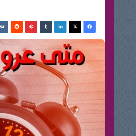
فيسبوك
‫X
لينكدإن
بينتيريست