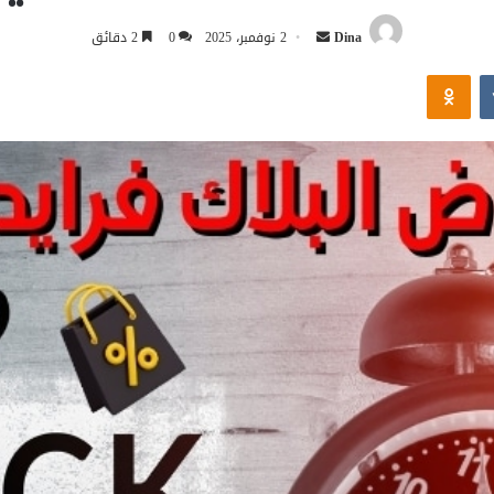
أرسل
Dina
2 نوفمبر، 2025
0
2 دقائق
بريدا
Odnoklassniki
إلكترونيا