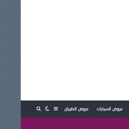
بحث عن
إضافة عمود جانبي
الوضع المظلم
عروض السيارات
عروض الطيران