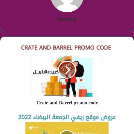
Shorouk
Crate
and
Barrel
promo
code
Crate and Barrel promo code
عروض
ريفي
الجمعة
البيضاء