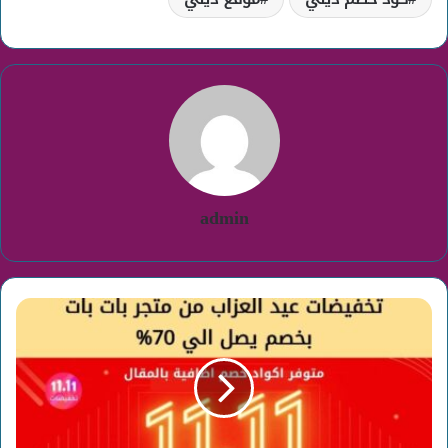
admin
تخفيضات
نوفمبر
بات
بات
+
اكواد
خصم