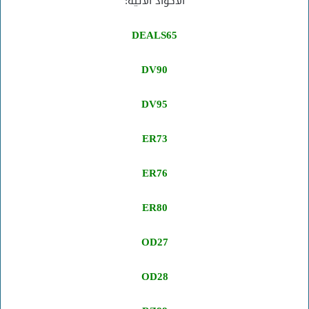
الأكواد الآتية:
DEALS65
DV90
DV95
ER73
ER76
ER80
OD27
OD28