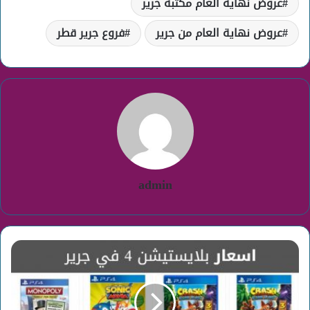
عروض نهاية العام مكتبة جرير
عروض نهاية العام من جرير
فروع جرير قطر
admin
سعر
بلايستيشن
4
في
جرير