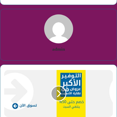
admin
عروض
نهاية
الأسبوع
علي
الأجهزة
المنزلية
من
متجر
اكسترا