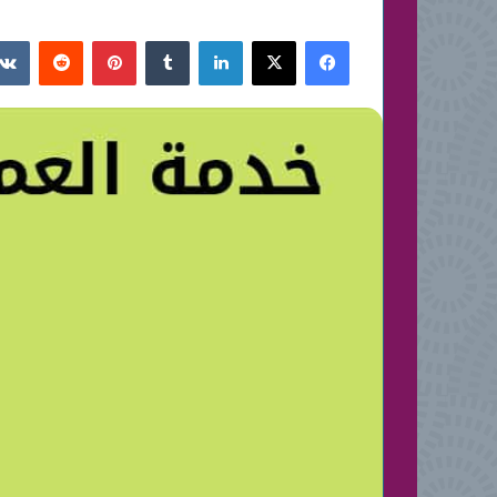
فيسبوك
‫X
لينكدإن
بينتيريست