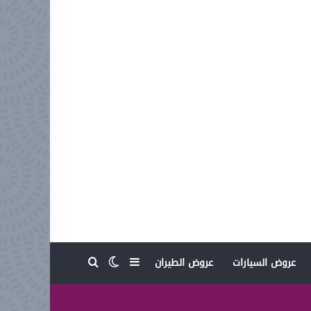
بحث عن
إضافة عمود جانبي
الوضع المظلم
عروض السيارات
عروض الطيران