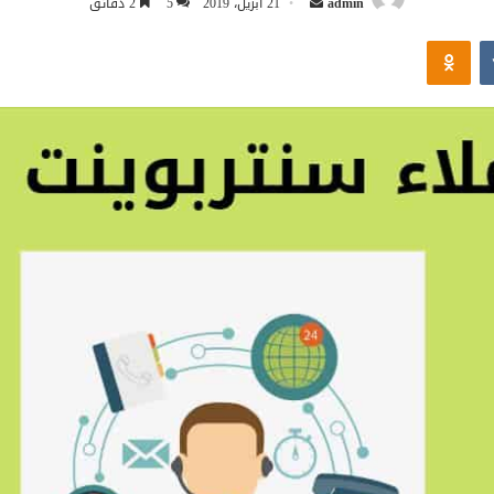
admin
21 أبريل، 2019
5
2 دقائق
بريدا
Odnoklassniki
إلكترونيا