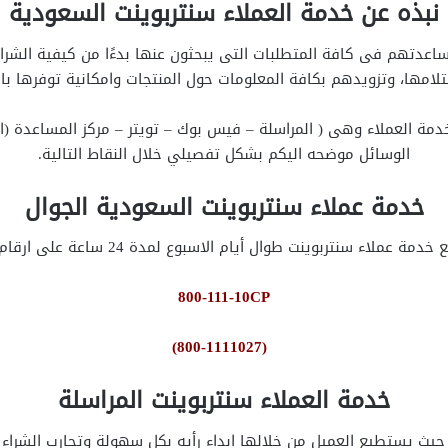
نبذه عن خدمة العملاء سنتربوينت السعودية
ساعدتهم فى كافة المتطلبات التى يبحثون عنها بدءًا من كيفية الشرا
امها، وتزويدهم بكافة المعلومات حول المنتجات وامكانية توفرها بال
دمة العملاء وهى ( المراسلة – فيس بوك – تويتر – مركز المساعدة (
الوسائل موضحه اليكم بشكل تفصيلي خلال النقاط التالية.
خدمة عملاء سنتربوينت السعودية الجوال
اء سنتربوينت طوال أيام الاسبوع لمدة 24 ساعة على ارقام الهواتف التالية :
800-111-10CP
(800-1111027)
خدمة العملاء سنتربوينت المراسلة
يث يستطيع العميل من خلالها ابداء رأيه بكل سهولة وتجارب الشراء ال