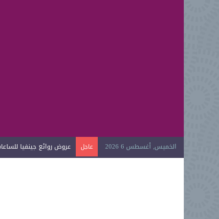
الخميس, أغسطس 6 2026
عروض روائع جينفيا للساعات ا
عاجل