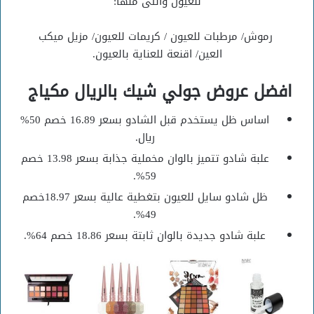
للعيون والتى منها:
رموش/ مرطبات للعيون / كريمات للعيون/ مزيل ميكب
العين/ اقنعة للعناية بالعيون.
افضل عروض جولي شيك بالريال مكياج
اساس ظل يستخدم قبل الشادو بسعر 16.89 خصم 50%
ريال.
علبة شادو تتميز بالوان مخملية جذابة بسعر 13.98 خصم
59%.
ظل شادو سايل للعيون بتغطية عالية بسعر 18.97خصم
49%.
علبة شادو جديدة بالوان ثابتة بسعر 18.86 خصم 64%.