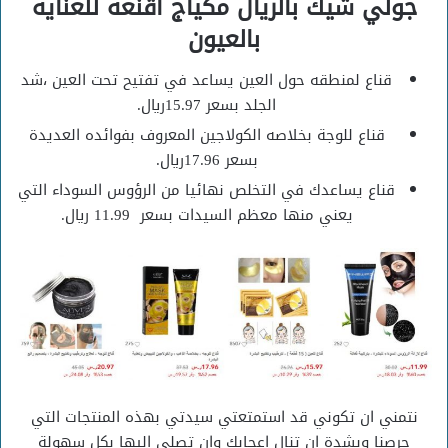
جولي شيك بالريال مكياج اقنعة للعناية
بالعيون
قناع لمنطقه حول العين يساعد في تفتيح تحت العين ،شد
الجلد بسعر 15.97ريال.
قناع للوجة بخلاصه الكولاجين المعروف بفوائده العديدة
بسعر 17.96ريال.
قناع يساعدك في التخلص نهائيا من الرؤوس السوداء التي
يعني منها معظم السيدات بسعر 11.99 ريال.
نتمني ان تكوني قد استمتعتي سيدتي بهذه المنتجات التي
حرصنا وبشدة ان تنال اعجابك وان تصلي اليها بكل سهولة