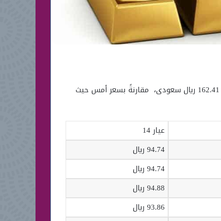
شهد سعر الذهب بالمملكة العربية السعودية ارتفاعاً خلال الأيام الأخيرة بفارق بسيط، حيث وصل سعر الذهب اليوم الى 162.41 ريال سعودى، مقارنةً بسعر أمس حيث
عيار 14
94.74 ريال
94.74 ريال
94.88 ريال
93.86 ريال