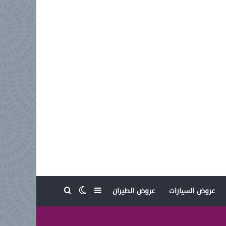
بحث عن
إضافة عمود جانبي
الوضع المظلم
عروض السيارات
عروض الطيران