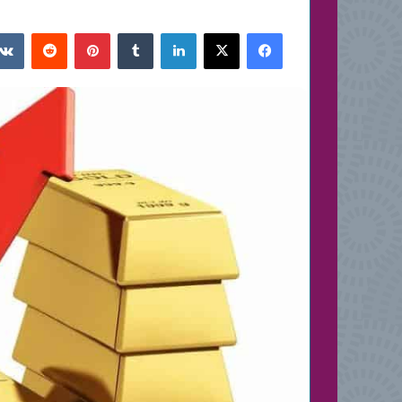
فيسبوك
‫X
لينكدإن
بينتيريست