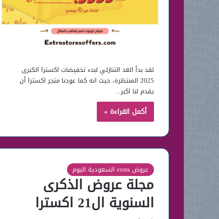
لقد بدأ العد التنازلي لبدء تخفيضات اكسترا الكبرى
2025 المنتظرة، حيث انه كما عودنا متجر اكسترا أن
يقدم لنا اكبر…
أكمل القراءة »
عروض extra السعودية اليوم
مجلة عروض الذكرى
السنوية ال21 اكسترا