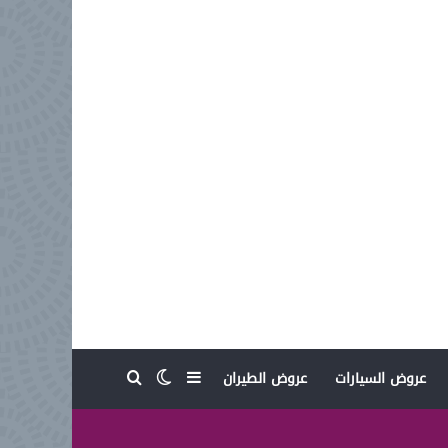
بحث عن
إضافة عمود جانبي
الوضع المظلم
عروض السيارات
عروض الطيران