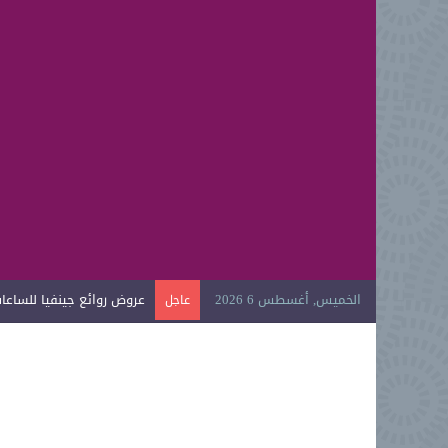
الخميس, أغسطس 6 2026
عروض روائع جينفيا للساعات ا
عاجل