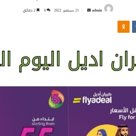
أرسل
admin
21 سبتمبر، 2022
0
2 دقائق
بريدا
Odnoklassniki
إلكترونيا