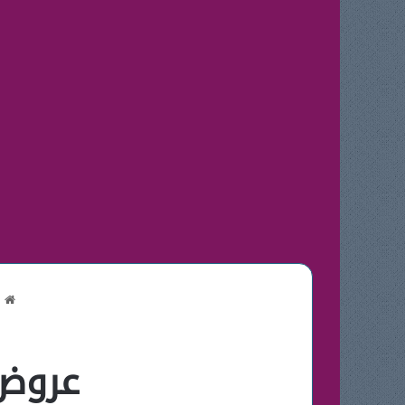
ا
عروض 