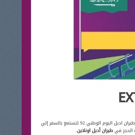
يُصادف احتفال مرور 5 سنوات لطيران اديل مع الاحتفال باليوم الوطني السعودى 2022 و لأجل ذلك فقد أنطلقت عروض طيران اديل اليوم الوطني 92 لتستمع بالسفر إلي
ة الحجز في
طيران أديل اونلاين
.