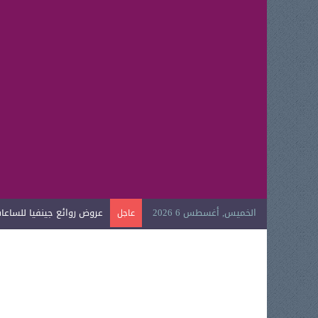
الخميس, أغسطس 6 2026
عروض روائع جينفيا للساعات ا
عاجل