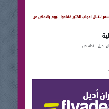
وم الوطني 2022 ان سعر الرحلات الداخلية تبدأ من 55 ريال ولكن فترة السفر لاتنال اعجاب الكثير فقاموا اليوم بالاعلان عن
 اديل ابتداء من