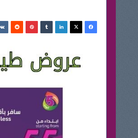
فيسبوك
‫X
لينكدإن
بينتيريست