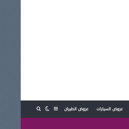
بحث عن
إضافة عمود جانبي
الوضع المظلم
عروض السيارات
عروض الطيران