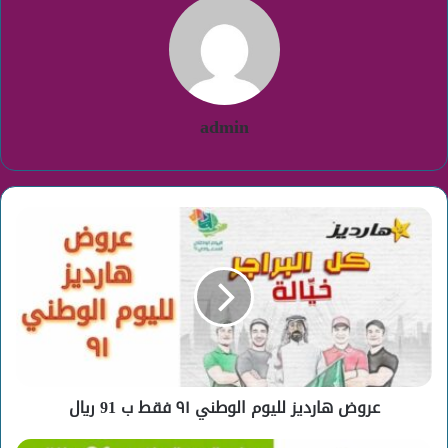
admin
عروض
هارديز
لليوم
الوطني
٩١
فقط
ب
91
ريال
عروض هارديز لليوم الوطني ٩١ فقط ب 91 ريال