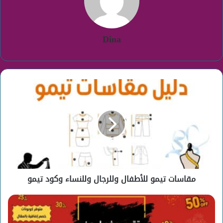
Dina
مقاسات
تيمو
للأطفال
وللرجال
وللنساء
وكود
تيمو
مقاسات تيمو للأطفال وللرجال وللنساء وكود تيمو
الجمعة
البيضاء
2025