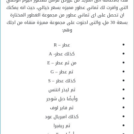
التي وافرت لك ثماني عطور مميزه بسعر خيالي، حيث انه يمكنك
ان تحصل على اى ثماني عطور من مجموعة العطور المختارة
بسعة 30 مل، والتى احتوت على مجموعة مميزة منقاه من اجلك
وهم:
عطر – R
كذلك عطر- A
من ثم عطر – E
ثم عطر – G
كذلك عطر – S
ثم ليذر انتنس
وأيضًا دبل شوجر
ثم فاير لوف
كذلك امبريال عود
ثم ريفيرا