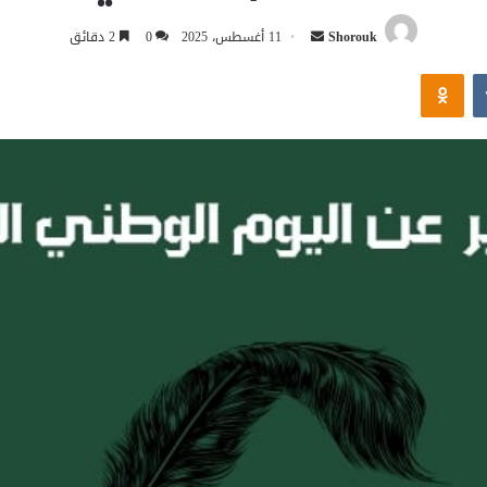
أرسل
Shorouk
11 أغسطس، 2025
0
2 دقائق
بريدا
Odnoklassniki
إلكترونيا