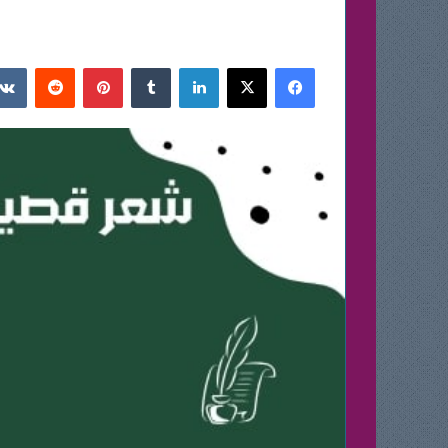
فيسبوك
‫X
لينكدإن
بينتيريست