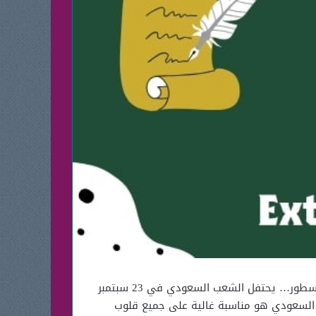
في مقال اليوم جمعنا لك أجمل أبيات شعر عن اليوم الوطني قصير ومُعبر حيث ألقي نظرة عليها و ذلك فيما يلي من السطور… يحتفل الشعب السعودي في 23 سبتمبر
ني السعودي هو مناسبة غالية على جميع قلوب