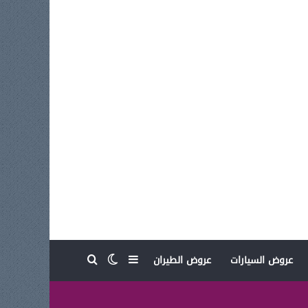
بحث عن
إضافة عمود جانبي
الوضع المظلم
عروض السيارات
عروض الطيران