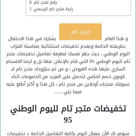
رقم متجر تام
رابط متجر تام الرسمي
متجر تام
و هذا العام
يشارك في هذا الاحتفال
بطريقته الخاصة ويقدم تخفيضات استثنائية بمناسبة اقتراب
اليوم الوطني ، حيث جهز نفسك لمعرفة تفاصيل تخفيضات متجر
تام لليوم الوطني 95 التي قام بالإعلان عنها بل و ايضا الاقسام
الساري عليها هذه العروض ، و من ثم سيُزودك متجر تام لبـ
كوبون خصم اضافي لتحصل على المزيد من الخصومات اثناء
تسوقك منتجات أونلاين من متجر تام ، كل هذا و أكثر أطلع عليه
فيما يلي……
تخفيضات متجر تام لليوم الوطني
95
سنوفر لك الأن بمقال اليوم بكافة التفاصيل الخاصة بـ تخفيضات