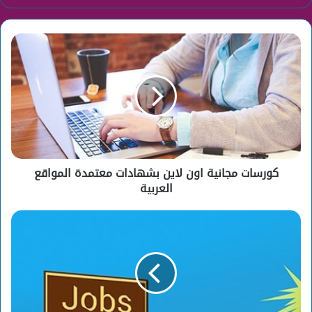
كورسات
مجانية
اون
لاين
بشهادات
معتمدة
المواقع
العربية
كورسات مجانية اون لاين بشهادات معتمدة المواقع
العربية
وظائف
شركات
كبري
مُعلن
عنها
بجريدة
الرياض