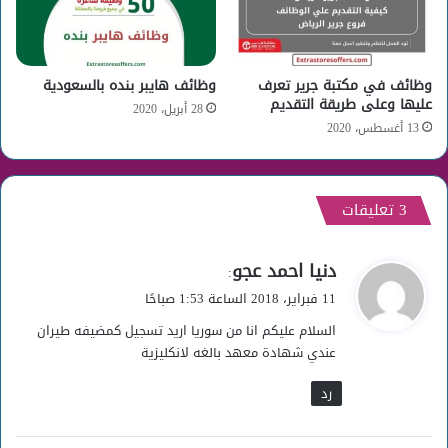
وظائف في مكتبة جرير تعرف
وظائف هايبر بنده بالسعودية
عليها وعلى طريقة التقديم
28 أبريل، 2020
13 أغسطس، 2020
‫3 تعليقات
ي
دنيا احمد عجو
:
ق
11 فبراير، 2018 الساعة 1:53 صباحًا
و
السلام عليكم انا من سوريا اريد تسجيل كمضيفه طيران
ل
عندي شهادة معهد بالغه لانكليزية
رد