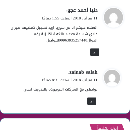
ي
دنيا احمد عجو
:
ق
11 فبراير، 2018 الساعة 1:55 صباحًا
و
السلام عليكم انا من سوريا اريد تسجيل كمضيفه طيران
ل
عندي شهادة معهد بالغه لانكليزية رقم
الجوال00963935257440للتواصل
رد
ي
zainab salah
:
ق
11 فبراير، 2018 الساعة 8:31 صباحًا
و
تواصلى مع الشركات الموجودة بالتدوينة اختى
ل
رد
اترك تعليقاً