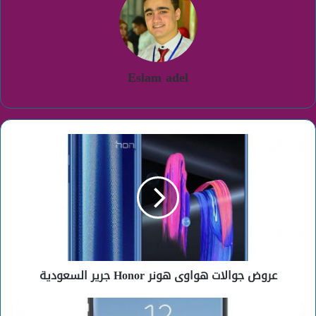
Eslam adel
عروض
جوالات
هواوى
هونر
Honor
جرير
السعودية
عروض جوالات هواوى هونر Honor جرير السعودية
عروض