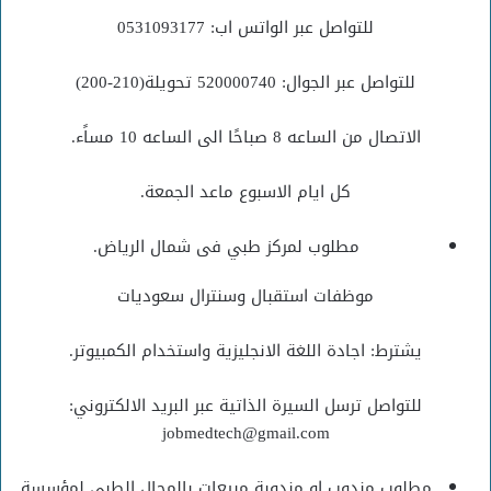
للتواصل عبر الواتس اب: 0531093177
للتواصل عبر الجوال: 520000740 تحويلة(210-200)
الاتصال من الساعه 8 صباحًا الى الساعه 10 مساًء.
كل ايام الاسبوع ماعد الجمعة.
مطلوب لمركز طبي فى شمال الرياض.
موظفات استقبال وسنترال سعوديات
يشترط: اجادة اللغة الانجليزية واستخدام الكمبيوتر.
للتواصل ترسل السيرة الذاتية عبر البريد الالكتروني:
jobmedtech@gmail.com
مطلوب مندوب او مندوبة مبيعات بالمجال الطبي لمؤسسة