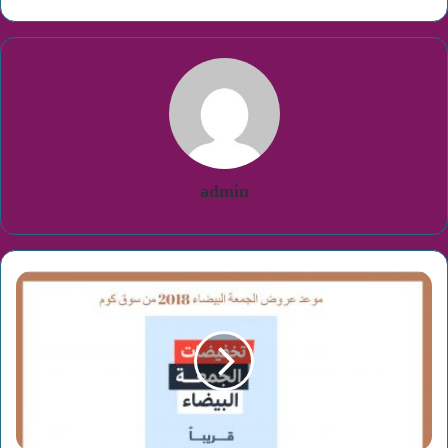
admin
موعد
عروض
الجمعة
البيضاء
2018
من
سوق
كوم