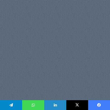
يسبوك
‫X
لينكدإن
واتساب
تيلقرام