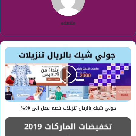
admin
جولي
شيك
بالريال
تنزيلات
خصم
يصل
الى
90%
جولي شيك بالريال تنزيلات خصم يصل الى 90%
متى
تبدا
تخفيضات