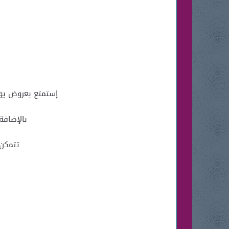
إستمتع بعروض يوم التأس
بالإضافة إلي خصومات 50 % عل
تتمكن 