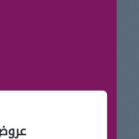
عروض يو