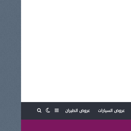
بحث عن
إضافة عمود جانبي
الوضع المظلم
عروض السيارات
عروض الطيران