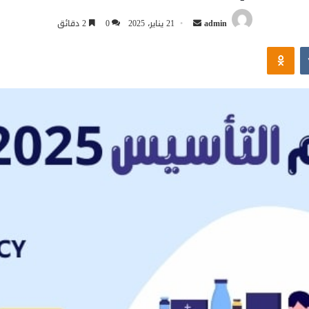
أرسل
admin
21 يناير، 2025
0
2 دقائق
بريدا
Odnoklassniki
إلكترونيا