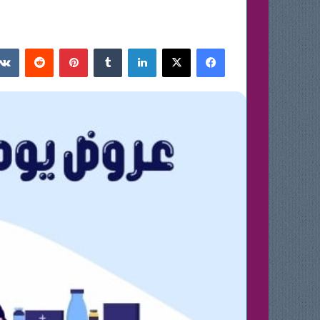
فيسبوك
‫X
لينكدإن
بينتيريست