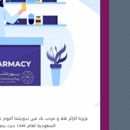
السعودية لعام 1446 حيث يتم طرح العوض و الخصومات و يتنافس الجميع فى هذة الذكري لتقديم الأفضل من أجل شعبه الحبيب.