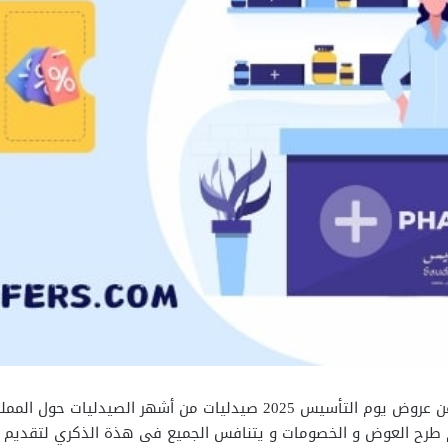
عزيزنا الزائر هلا و مرحب بك فى تدويتنتا اليوم عن عروض يوم التأسيس 025