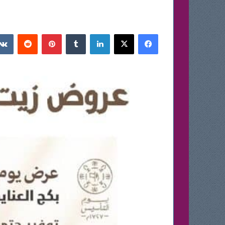
فيسبوك
‫X
لينكدإن
بينتيريست