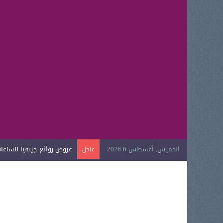
الخميس, أغسطس 6 2026
عروض روائع جينفيا للساعات ا
عاجل