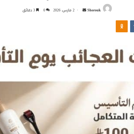
أرسل
Shorouk
2 مارس، 2026
0
3 دقائق
بريدا
Odnoklassniki
إلكترونيا