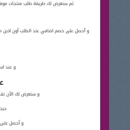
ثم سنعرض لك طريقة طلب منتجات موقع زي
و عند اس
عر
و سنعرض لك الأن تفاصيل عروض زيت ال
حيث ب
و أحصل على بكج