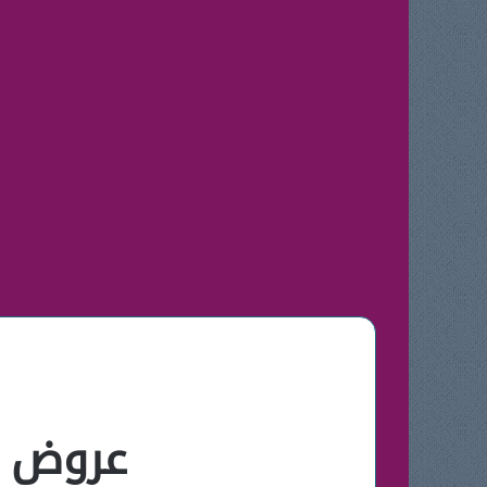
عروض زي