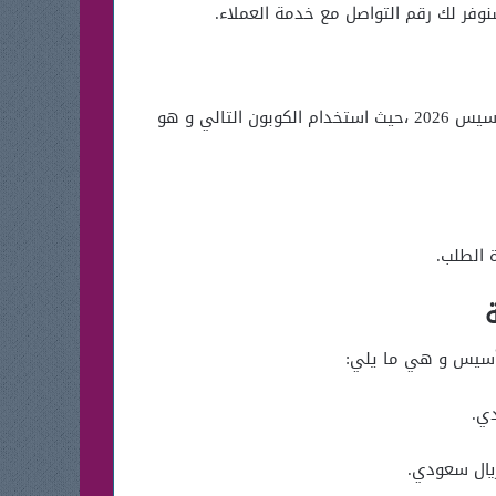
وفر لك رقم التواصل مع خدمة العملاء.
و أحصل على خصم اضافي عند الطلب أون لاين من موقع زيت الأعشاب السبعة إضافة على عروض زيت العجائب يوم التأسيس 2026 ،حيث استخدام الكوبون التالي و هو
 الطلب.