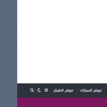
بحث عن
إضافة عمود جانبي
الوضع المظلم
عروض السيارات
عروض الطيران