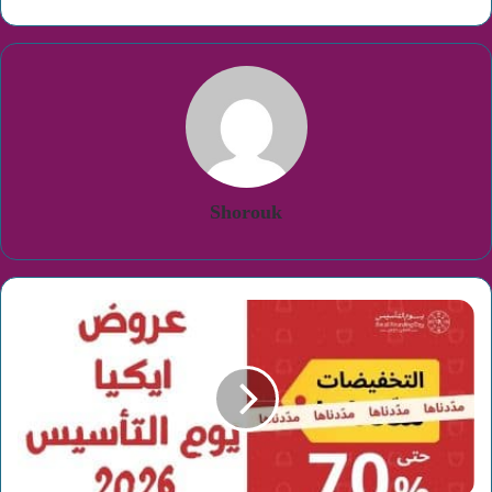
Shorouk
عروض
ايكيا
يوم
التأسيس
2026