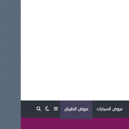
بحث عن
إضافة عمود جانبي
الوضع المظلم
عروض السيارات
عروض الطيران