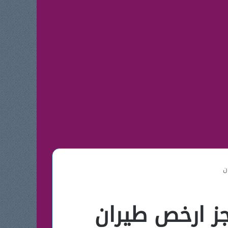
ن
ز ارخص طيران