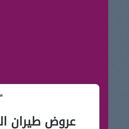
عروض طيران ال