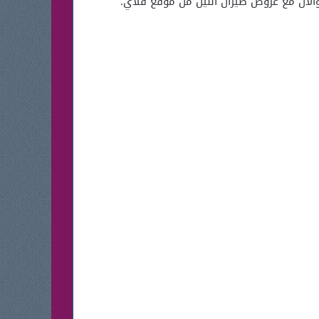
والان مع عروض طيران النيل من موقع فلاي.