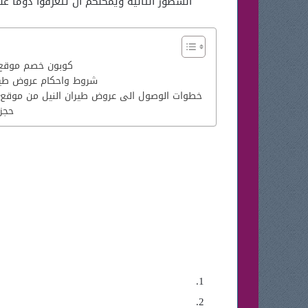
السطور التالية ويمكنكم ان تتعرفوا دومًا 
كوبون خصم موقع فلاي ان
شروط واحكام عروض طيرا
خطوات الوصول الى عروض طيران النيل من موقع 
حجز