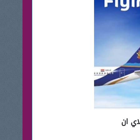
اي ان