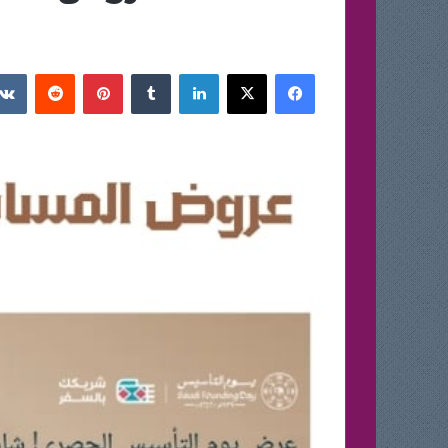
فيسبوك
‫X
لينكدإن
بينتيريست