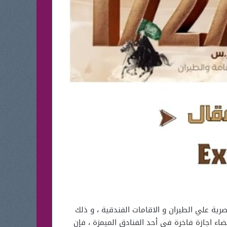
وم التاسيس السعودي تقدم شركة المسافر مجموعة من عروض المسافر للطيران ليوم التأسيس 2025 الحصرية علي الطيران و الاقامات الفندقية ، و ذلك
ء اجازة فاخرة في أحد الفنادق الميمزة ، فإن