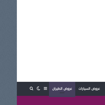
بحث عن
إضافة عمود جانبي
الوضع المظلم
عروض السيارات
عروض الطيران