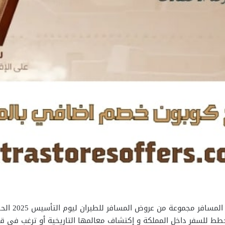
مع إقتراب ب
طط للسفر داخل المملكة و إكتشاف معالمها التاريخية أو ترغب في قضا