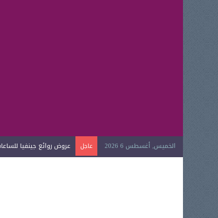
الخميس, أغسطس 6 2026
عروض روائع جينفيا للساعات ا
عاجل