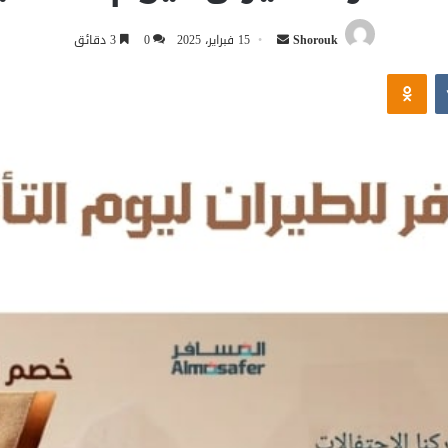
أرسل
Shorouk
15 فبراير، 2025
0
3 دقائق
بريدا
Odnoklassniki
إلكترونيا