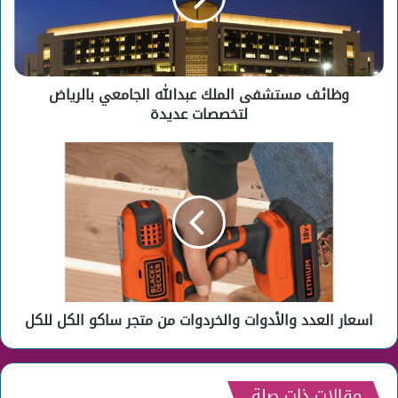
بالرياض
لتخصصات
عديدة
وظائف مستشفى الملك عبدالله الجامعي بالرياض
لتخصصات عديدة
اسعار
العدد
والأدوات
والخردوات
من
متجر
ساكو
الكل
للكل
اسعار العدد والأدوات والخردوات من متجر ساكو الكل للكل
مقالات ذات صلة