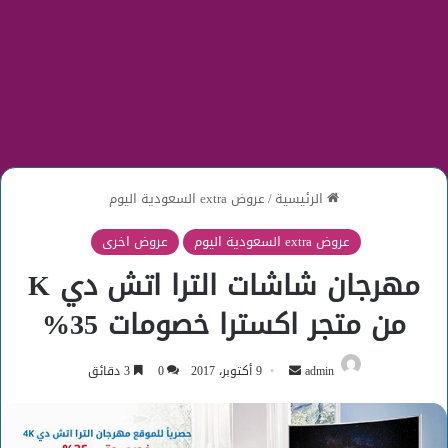
الرئيسية
/
عروض extra السعودية اليوم
عروض extra السعودية اليوم
عروض اخرى
مهرجان شاشات الترا اتش دي K
من متجر اكسترا خصومات 35%
أرسل
admin
9 أكتوبر، 2017
0
3 دقائق
بريدا
إلكترونيا