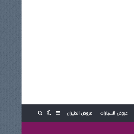
بحث عن
إضافة عمود جانبي
الوضع المظلم
عروض السيارات
عروض الطيران