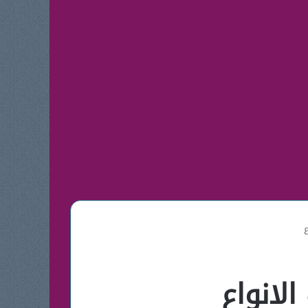
ع
لانواع