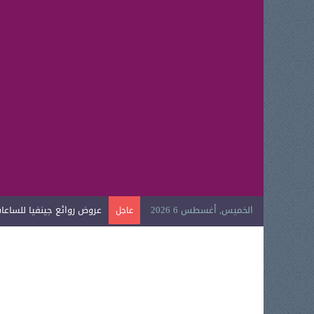
الخميس, أغسطس 6 2026
عروض روائع جينفيا للساعات ا
عاجل