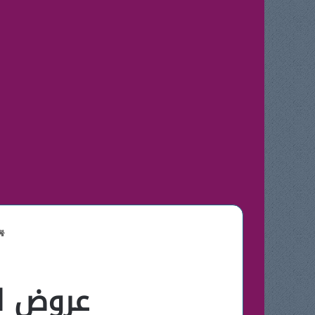
عروض اك