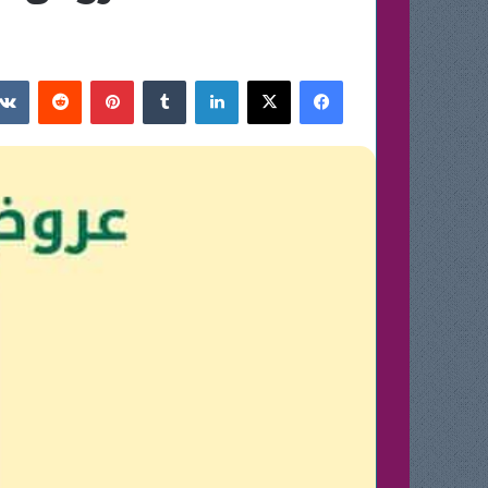
فيسبوك
‫X
لينكدإن
بينتيريست