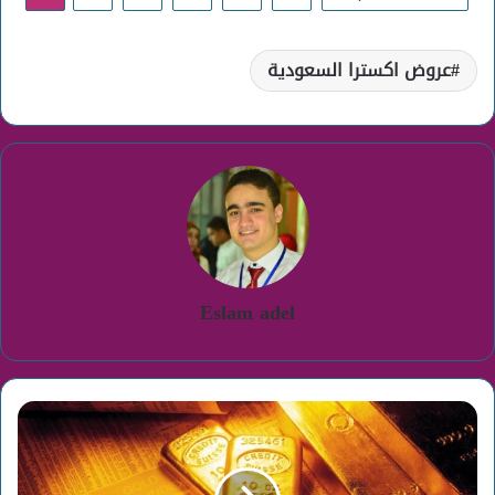
عروض اكسترا السعودية
Eslam adel
سعر
الذهب
اليوم
فى