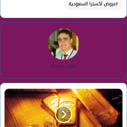
عروض اكسترا السعودية
Eslam adel
سعر
الذهب
اليوم
فى
السعودية
السبت