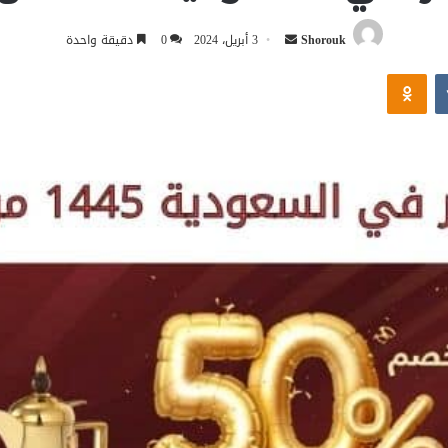
أرسل
Shorouk
3 أبريل، 2024
0
دقيقة واحدة
بريدا
Odnoklassniki
إلكترونيا