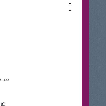
حتى تت
عروض  gallery