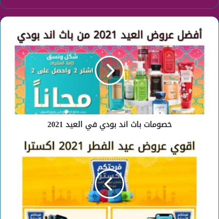
خصومات
باث
اند
بودي
في
العيد
2021
خصومات باث اند بودي في العيد 2021
عروض
العيد
2021
من
EXTRA
خصومات
حتي
65%