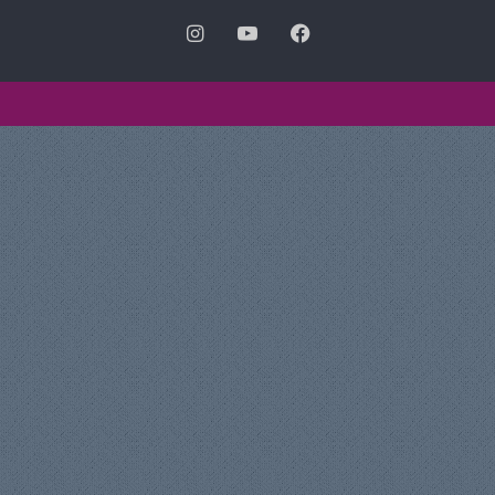
فيسبوك
‫YouTube
انستقرام