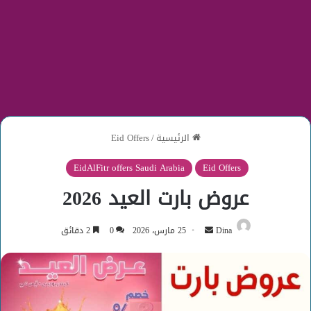
الرئيسية
/
Eid Offers
EidAlFitr offers Saudi Arabia
Eid Offers
عروض بارت العيد 2026
أرسل
Dina
25 مارس، 2026
0
2 دقائق
بريدا
إلكترونيا