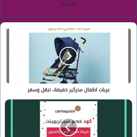
admin
عربات
اطفال
مذركير
خفيفة،
تنقل
وسفر
عربات اطفال مذركير خفيفة، تنقل وسفر
كود
خصم
سنتربوينت
على
جميع
المنتجات