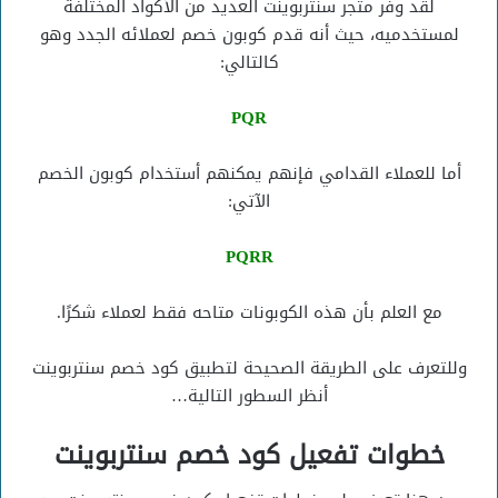
لقد وفر متجر سنتربوينت العديد من الأكواد المختلفة
لمستخدميه، حيث أنه قدم كوبون خصم لعملائه الجدد وهو
كالتالي:
PQR
أما للعملاء القدامي فإنهم يمكنهم أستخدام كوبون الخصم
الآتي:
PQRR
مع العلم بأن هذه الكوبونات متاحه فقط لعملاء شكرًا.
وللتعرف على الطريقة الصحيحة لتطبيق كود خصم سنتربوينت
أنظر السطور التالية…
خطوات تفعيل كود خصم سنتربوينت