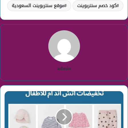
كود خصم سنتربوينت
موقع سنتربوينت السعودية
admin
تخفيضات
اتش
ام
للاطفال
باسعار
مخفضة