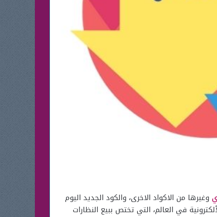
ي
وغيرها من الاكواد الاخرى، والكود الجديد اليوم
ه هو كود خصم ايوا وذلك لأن موقع ايوا Eyewa من أكبر المنصات الألكترونية في العالم، التي تختص ببيع النظارات