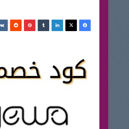
فيسبوك
‫X
لينكدإن
بينتيريست