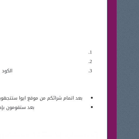
الكود 
بعد اتمام شرائكم من موقع ايوا ستتجهون
بعد ستقومون بإد