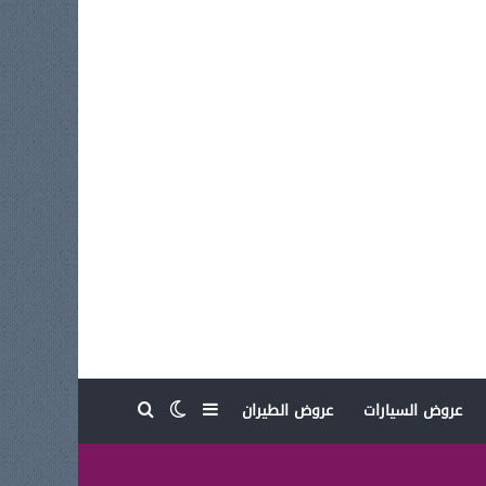
بحث عن
إضافة عمود جانبي
الوضع المظلم
عروض السيارات
عروض الطيران