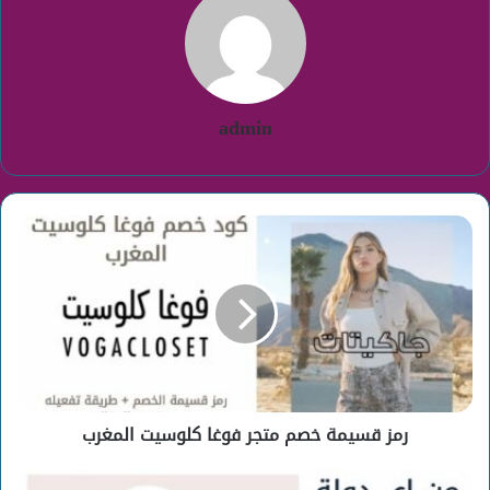
admin
رمز
قسيمة
خصم
متجر
فوغا
كلوسيت
المغرب
رمز قسيمة خصم متجر فوغا كلوسيت المغرب
موقع