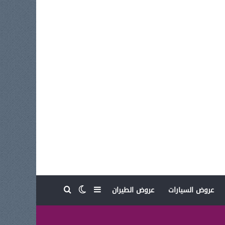
بحث عن
إضافة عمود جانبي
الوضع المظلم
عروض السيارات
عروض الطيران