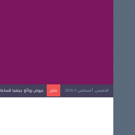
الخميس, أغسطس 6 2026
عروض روائع جينفيا للساعات ا
عاجل