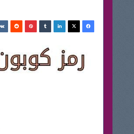
فيسبوك
‫X
لينكدإن
بينتيريست