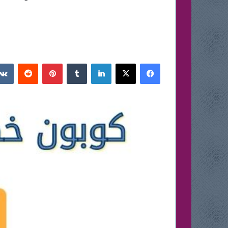
فيسبوك
‫X
لينكدإن
بينتيريست