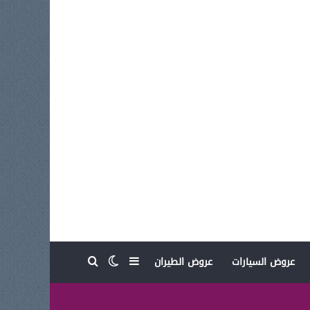
بحث عن
إضافة عمود جانبي
الوضع المظلم
عروض السيارات
عروض الطيران