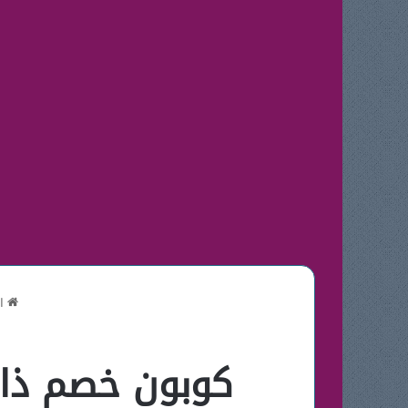
ال
كوبون خصم ذا 