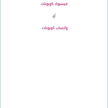
فيسبوك كوبونات
أو
واتساب كوبونات